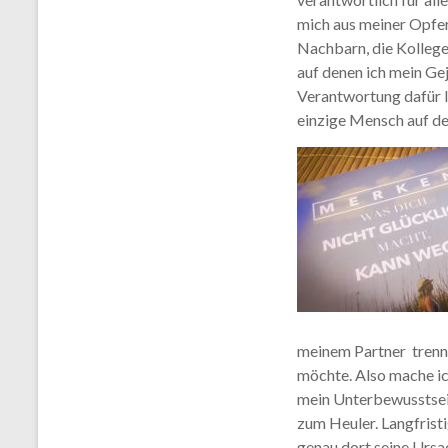
mich aus meiner Opfer
Nachbarn, die Kollegen
auf denen ich mein G
Verantwortung dafür l
einzige Mensch auf der
meinem Partner trenne
möchte. Also mache ic
mein Unterbewusstsein
zum Heuler. Langfrist
genau dort seine Ursa