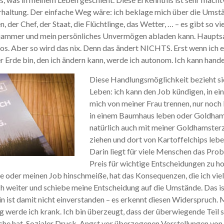
haltung. Der einfache Weg wäre: ich beklage mich über die Umstän
, der Chef, der Staat, die Flüchtlinge, das Wetter, … – es gibt so v
ejammer und mein persönliches Unvermögen abladen kann. Hauptsac
os. Aber so wird das nix. Denn das ändert NICHTS. Erst wenn ich 
 Erde bin, den ich ändern kann, werde ich autonom. Ich kann handel
Diese Handlungsmöglichkeit bezieht si
Leben: ich kann den Job kündigen, in ei
mich von meiner Frau trennen, nur noch 
in einem Baumhaus leben oder Goldhams
natürlich auch mit meiner Goldhamster
ziehen und dort von Kartoffelchips leben
Darin liegt für viele Menschen das Probl
Preis für wichtige Entscheidungen zu h
 oder meinen Job hinschmeiße, hat das Konsequenzen, die ich viell
h weiter und schiebe meine Entscheidung auf die Umstände. Das ist
 ist damit nicht einverstanden – es erkennt diesen Widerspruch. M
ig werde ich krank. Ich bin überzeugt, dass der überwiegende Teil
che hat. Sozialer Druck, Angst vor überzogenen Vorstellungen von 