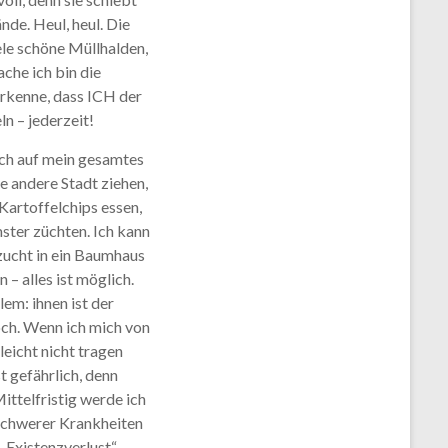
de. Heul, heul. Die
iele schöne Müllhalden,
he ich bin die
erkenne, dass ICH der
n – jederzeit!
ch auf mein gesamtes
ne andere Stadt ziehen,
Kartoffelchips essen,
ter züchten. Ich kann
zucht in ein Baumhaus
 – alles ist möglich.
em: ihnen ist der
och. Wenn ich mich von
eicht nicht tragen
 gefährlich, denn
ittelfristig werde ich
 schwerer Krankheiten
„Existenzverlust“