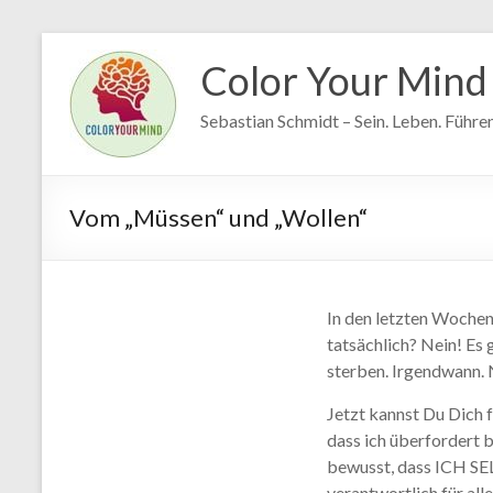
Zum
Inhalt
Color Your Mind
springen
Sebastian Schmidt – Sein. Leben. Führen
Vom „Müssen“ und „Wollen“
In den letzten Wochen
tatsächlich? Nein! Es
sterben. Irgendwann. 
Jetzt kannst Du Dich 
dass ich überfordert b
bewusst, dass ICH SELB
verantwortlich für all