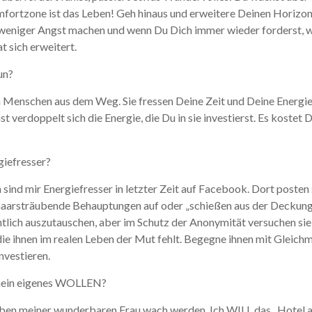
fortzone ist das Leben! Geh hinaus und erweitere Deinen Horizon
n weniger Angst machen und wenn Du Dich immer wieder forderst, wi
 sich erweitert.
un?
enschen aus dem Weg. Sie fressen Deine Zeit und Deine Energie.
nst verdoppelt sich die Energie, die Du in sie investierst. Es kostet
giefresser?
 sind mir Energiefresser in letzter Zeit auf Facebook. Dort poste
aarsträubende Behauptungen auf oder „schießen aus der Deckung“.
entlich auszutauschen, aber im Schutz der Anonymität versuchen si
ie ihnen im realen Leben der Mut fehlt. Begegne ihnen mit Gleichm
investieren.
 mein eigenes WOLLEN?
eben meiner wunderbaren Frau wach werden. Ich WILL das „Hotel 