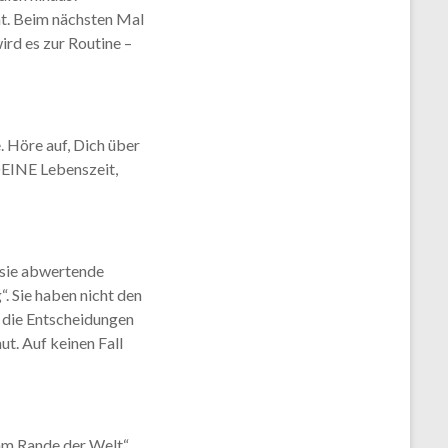
t. Beim nächsten Mal
rd es zur Routine –
 Höre auf, Dich über
 DEINE Lebenszeit,
n sie abwertende
 Sie haben nicht den
e die Entscheidungen
ut. Auf keinen Fall
am Rande der Welt“