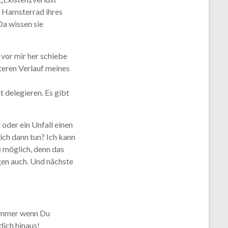
m Hamsterrad ihres
Da wissen sie
vor mir her schiebe
iteren Verlauf meines
 delegieren. Es gibt
 oder ein Unfall einen
ich dann tun? Ich kann
e möglich, denn das
en auch. Und nächste
 Immer wenn Du
dich hinaus!