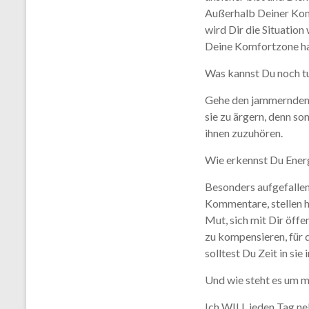
Außerhalb Deiner Kom
wird Dir die Situatio
Deine Komfortzone hat
Was kannst Du noch t
Gehe den jammernden M
sie zu ärgern, denn so
ihnen zuzuhören.
Wie erkennst Du Ener
Besonders aufgefallen
Kommentare, stellen h
Mut, sich mit Dir öff
zu kompensieren, für d
solltest Du Zeit in sie 
Und wie steht es um
Ich WILL jeden Tag n