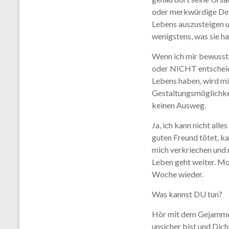
oder merkwürdige Def
Lebens auszusteigen u
wenigstens, was sie h
Wenn ich mir bewusst 
oder NICHT entschei
Lebens haben, wird mi
Gestaltungsmöglichkeit
keinen Ausweg.
Ja, ich kann nicht all
guten Freund tötet, ka
mich verkriechen und 
Leben geht weiter. M
Woche wieder.
Was kannst DU tun?
Hör mit dem Gejammer
unsicher bist und Dich