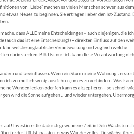
initionen von „Liebe“ machen es vielen Menschen schwer, aus de
nd etwas Neues zu beginnen. Sie ertragen lieber den Ist-Zustand. 
aben.
mache, dass ALLE meine Entscheidungen – auch diejenigen, die ich 
de (auch
das
ist eine Entscheidung!) – direkten Einfluss auf den we
r klar, welche unglaubliche Verantwortung und zugleich welche
en darin stecken. Blöd ist nur: ich kann diese Verantwortung nicht
es ändern und beeinflussen. Wenn ein Sturm meine Wohnung zerstört
nn ich vermutlich wenig ausrichten, um es zu verhindern. Was kann 
meine Wunden lecken oder ich kann es akzeptieren – so schnell wi
orgen wird die Sonne aufgehen …und wieder untergehen. Übermorg
 auf! Investiere die dadurch gewonnene Zeit in Dein Wachstum.
 überfordert fühlst, passiert etwas Wundervolles: Du wächst über 