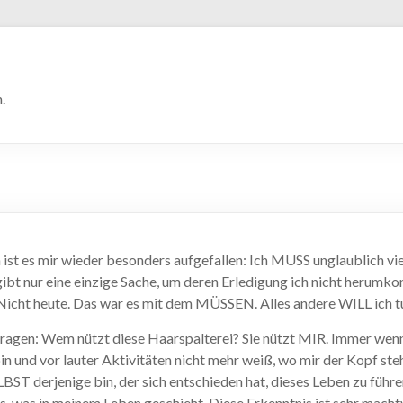
.
 ist es mir wieder besonders aufgefallen: Ich MUSS unglaublich vi
 gibt nur eine einzige Sache, um deren Erledigung ich nicht herum
Nicht heute. Das war es mit dem MÜSSEN. Alles andere WILL ich t
fragen: Wem nützt diese Haarspalterei? Sie nützt MIR. Immer wenn
in und vor lauter Aktivitäten nicht mehr weiß, wo mir der Kopf ste
ST derjenige bin, der sich entschieden hat, dieses Leben zu führen.
es, was in meinem Leben geschieht. Diese Erkenntnis ist sehr machtv