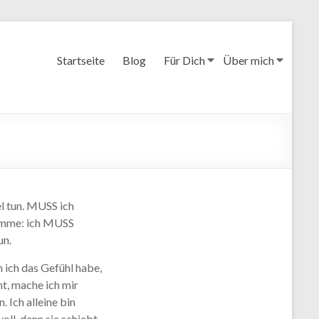
Startseite
Blog
Für Dich
Über mich
el tun. MUSS ich
komme: ich MUSS
un.
 ich das Gefühl habe,
ht, mache ich mir
 Ich alleine bin
oll, denn sie schiebt